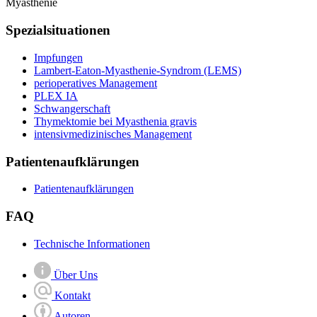
Myasthenie
Spezialsituationen
Impfungen
Lambert-Eaton-Myasthenie-Syndrom (LEMS)
perioperatives Management
PLEX IA
Schwangerschaft
Thymektomie bei Myasthenia gravis
intensiv­­medizinisches Management
Patientenaufklärungen
Patientenaufklärungen
FAQ
Technische Informationen
Über Uns
Kontakt
Autoren