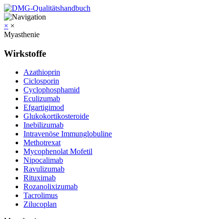
×
×
Myasthenie
Wirkstoffe
Azathioprin
Ciclosporin
Cyclophosphamid
Eculizumab
Efgartigimod
Glukokortikosteroide
Inebilizumab
Intravenöse Immunglobuline
Methotrexat
Mycophenolat Mofetil
Nipocalimab
Ravulizumab
Rituximab
Rozanolixizumab
Tacrolimus
Zilucoplan