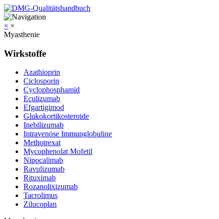
×
×
Myasthenie
Wirkstoffe
Azathioprin
Ciclosporin
Cyclophosphamid
Eculizumab
Efgartigimod
Glukokortikosteroide
Inebilizumab
Intravenöse Immunglobuline
Methotrexat
Mycophenolat Mofetil
Nipocalimab
Ravulizumab
Rituximab
Rozanolixizumab
Tacrolimus
Zilucoplan