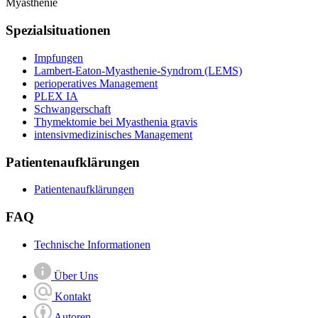
Myasthenie
Spezialsituationen
Impfungen
Lambert-Eaton-Myasthenie-Syndrom (LEMS)
perioperatives Management
PLEX IA
Schwangerschaft
Thymektomie bei Myasthenia gravis
intensiv­­medizinisches Management
Patientenaufklärungen
Patientenaufklärungen
FAQ
Technische Informationen
Über Uns
Kontakt
Autoren