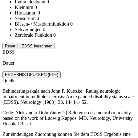
Pyramidenbahn
0
Kleinhirn
0
Hirnstamm
0
Sensorium
0
Blasen- / Mastdarmfunktion
0
Sehvermögen
0
Zerebrale Funktion
0
Reset
EDSS berechnen
EDSS
-
Dauer
-
ERGEBNIS DRUCKEN (PDF)
Quelle
Behinderungsskala nach John F. Kurtzke | Rating neurologic
impairment in multiple sclerosis: An expanded disability status scale
(EDSS). Neurology (1983), 33, 1444-1452.
Code: Aleksandar Dobrašinović | Referenz: edss.neurol.ru, mainly
based on the work of Ludwig Kappos, MD, Neurology, University
Hospital Basel.
Zur eindeutigen Zuordnung können Sie dem EDSS-Ergebnis eine